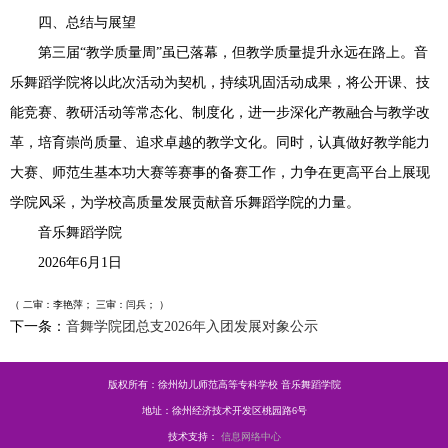
四、总结与展望
第三届“教学质量周”虽已落幕，但教学质量提升永远在路上。音
乐舞蹈学院将以此次活动为契机，持续巩固活动成果，将公开课、技
能竞赛、教研活动等常态化、制度化，进一步深化产教融合与教学改
革，培育崇尚质量、追求卓越的教学文化。同时，认真做好教学能力
大赛、师范生基本功大赛等赛事的备赛工作，力争在更高平台上展现
学院风采，为学校高质量发展贡献音乐舞蹈学院的力量。
音乐舞蹈学院
2026年6月1日
（ 二审：李艳萍； 三审：闫兵； ）
下一条：
音舞学院团总支2026年入团发展对象公示
版权所有：徐州幼儿师范高等专科学校 音乐舞蹈学院
地址：徐州经济技术开发区桃园路6号
技术支持：
信息网络中心