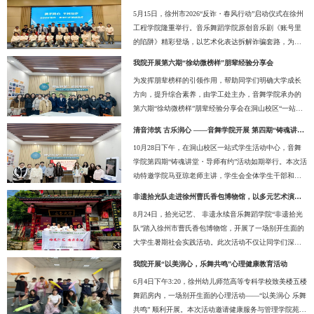
5月15日，徐州市2026“反诈・春风行动”启动仪式在徐州
工程学院隆重举行。音乐舞蹈学院原创音乐剧《账号里
的陷阱》精彩登场，以艺术化表达拆解诈骗套路，为全
民反诈宣传注入青春活力，获得现场领导、嘉宾及观众
我院开展第六期“徐幼微榜样”朋辈经验分享会
的高度赞誉。本次 “反诈・春风行动” 由徐州市公安局、
为发挥朋辈榜样的引领作用，帮助同学们明确大学成长
中国人民银行徐州市分行、徐州广播电视传媒集团联合
方向，提升综合素养，由学工处主办，音舞学院承办的
主办，旨在深入贯彻落实打击治理电信网络新型违法犯
第六期“徐幼微榜样”朋辈经验分享会在洞山校区“一站式”
罪工作部署，创新反诈宣传形式，筑牢全民反诈防线，
学生服务中心成功举办。音乐舞蹈学院辅导员张瑶出席
守护群众财产安全。音乐舞蹈学院师生精心编排的音乐
清音沛筑 古乐润心 ——音舞学院开展 第四期“铸魂讲堂・导师有约” 活动
会议，部分学生干部参与此次分享交流活动。本期分享
剧《账号里的陷阱》，紧扣当下高发的...
10月28日下午，在洞山校区一站式学生活动中心，音舞
会邀请到2025年获得国家奖学金的两位同学担任主讲
学院第四期“铸魂讲堂・导师有约”活动如期举行。本次活
人，分别是23级音乐教育2班刘新雨、23级婴幼儿托育服
动特邀学院马亚琼老师主讲，学生会全体学生干部和部
务与管理4班王一涵她们分别从不同视角分享成长心得，
分学生代表参加。活动伊始，马亚琼老师带领学生开启
为在场同学带来了一场干货满满的经验盛宴。刘新雨以
非遗拾光队走进徐州曹氏香包博物馆，以多元艺术演绎非遗之美
沛筑“历史溯源之旅”。她介绍，沛筑的前身“筑”起源于春
“我的大学生活如何实现学业与综合能...
8月24日，拾光记艺、 非遗永续音乐舞蹈学院“非遗拾光
秋初期，因战国时期高渐离击筑送别荆轲的典故广为人
队”踏入徐州市曹氏香包博物馆，开展了一场别开生面的
知，成为承载历史情感的文化符号。通过清晰的历史脉
大学生暑期社会实践活动。此次活动不仅让同学们深入
络梳理，同学们更直观地感受到沛筑跨越千年的文化底
了解非遗文化，更通过艺术创新，为传统技艺注入新活
蕴。在沛筑演奏环节，马老师手把手指导学生入门技巧,
我院开展“以美润心，乐舞共鸣”心理健康教育活动
力。活动现场，徐州曹氏香包传人井秋红热情接待实践
详细拆解演奏要点，并演奏经典曲目《...
6月4日下午3:20，徐州幼儿师范高等专科学校致美楼五楼
队，为同学们详细讲述曹氏香包自清朝同治年间传承至
舞蹈房内，一场别开生面的心理活动——“以美润心 乐舞
今的历史脉络。从独特的制作工艺到蕴含的文化寓意，
共鸣” 顺利开展。本次活动邀请健康服务与管理学院苑雯
从家族传承故事到现代创新发展，她的讲解让同学们对