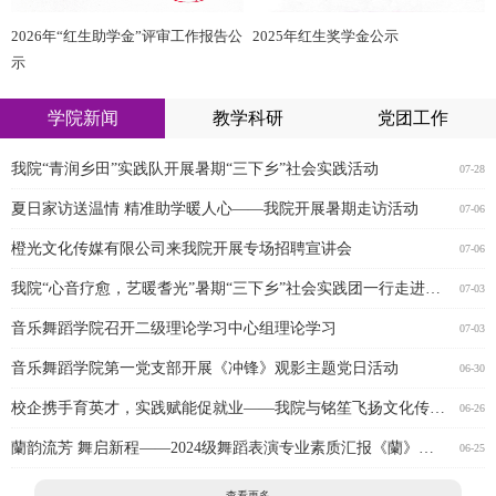
2026年“红生助学金”评审工作报告公
2025年红生奖学金公示
示
学院新闻
教学科研
党团工作
我院“青润乡田”实践队开展暑期“三下乡”社会实践活动
07-28
夏日家访送温情 精准助学暖人心——我院开展暑期走访活动
07-06
橙光文化传媒有限公司来我院开展专场招聘宣讲会
07-06
我院“心音疗愈，艺暖耆光”暑期“三下乡”社会实践团一行走进养老院
07-03
音乐舞蹈学院召开二级理论学习中心组理论学习
07-03
音乐舞蹈学院第一党支部开展《冲锋》观影主题党日活动
06-30
校企携手育英才，实践赋能促就业——我院与铭笙飞扬文化传媒共建就业实习基地
06-26
蘭韵流芳 舞启新程——2024级舞蹈表演专业素质汇报《蘭》圆满落幕
06-25
查看更多