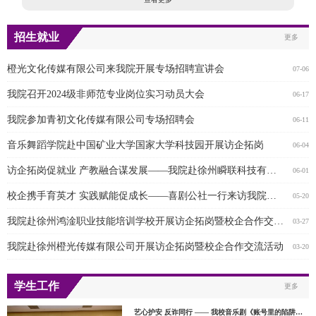
招生就业
更多
橙光文化传媒有限公司来我院开展专场招聘宣讲会
07-06
我院召开2024级非师范专业岗位实习动员大会
06-17
我院参加青初文化传媒有限公司专场招聘会
06-11
音乐舞蹈学院赴中国矿业大学国家大学科技园开展访企拓岗
06-04
访企拓岗促就业 产教融合谋发展——我院赴徐州瞬联科技有限公司开展专项走访活动
06-01
校企携手育英才 实践赋能促成长——喜剧公社一行来访我院洽谈合作事宜
05-20
我院赴徐州鸿淦职业技能培训学校开展访企拓岗暨校企合作交流活动
03-27
我院赴徐州橙光传媒有限公司开展访企拓岗暨校企合作交流活动
03-20
学生工作
更多
艺心护安 反诈同行 —— 我校音乐剧《账号里的陷阱》惊艳亮相徐州市2026“反诈・春风行动”启动仪式