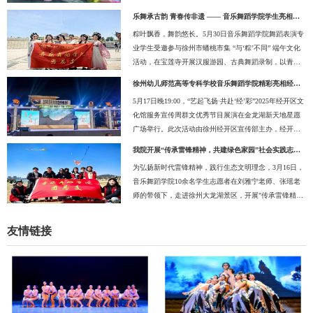
博士担任主讲，以舞蹈治疗为特色形式，带领参与者在
这一非物质文化遗产有了全面认知。随后，同学们在指
乐舞承古韵 青春传非遗 —— 音乐舞蹈学院学生亮相徐州市蟠桃市集端午文化活动
肢体律动与互动中放松心理、疏解压力。我院专职组织
导下，亲手裁剪布料、填充香料、绣制图案，沉...
粽叶飘香，舞韵悠长。5月30日音乐舞蹈学院舞蹈表演专
员魏万里、学生工作负责人刘雅宁、辅导员陈兆琦参加
业学生受邀参与徐州市蟠桃市集 “与‘粽’不同” 端午文化
此次活动。活动起始，苑雯老师通过“冥想启心”环节，以
活动，在宝莲寺开展汉服游园、古典舞蹈录制，以青春
轻柔音乐引导同学们闭目静息，放下外界纷扰，回归内
之姿演绎传统之美，为端午佳节增添了独特的文化韵
心宁静。随后，“气球协趣”“相依赋能”“纱语传乐”三个趣
徐州幼儿师范高等专科学校音乐舞蹈学院精彩亮相经开区文化馆服务宣传周群文优秀节目展演
味。此次活动不仅是专业实践的舞台，更是学子们走出
味环节依次展开：同学们...
5月17日晚19:00，“艺起飞扬·共赴‘经’彩”2025年经开区文
校园、服务社区、参与地方文化建设的重要行动。活动
化馆服务宣传周群文优秀节目展演在金龙湖新天地星愿
当日，学生们化身“文化使者”，以专业的素养和青春的活
广场举行。此次活动由徐州经开区宣传部主办，经开区
力，为市民和游客提供了一场沉浸式的传统文化体验，
文化馆承办，旨在丰富群众文化生活，展示群文优秀成
丰富了群众的精神文化生活，有效履行了高校学子服务
我院开展“传承雷锋精神，共建绿色家园”社会实践志愿服务活动
果。音乐舞蹈学院受邀参加演出。本次活动由闫兵带
社会的担当。学生们还精心录制了舞蹈视...
为弘扬新时代雷锋精神，践行生态文明理念，3月16日，
队，师生共同排演了竹笛独奏《走进快活岭》与舞蹈
音乐舞蹈学院10余名学生志愿者在刘雅宁老师、张瑶老
《舞影追光》两个精彩节目。竹笛独奏《走进快活岭》
师的带领下，走进徐州大龙湖景区，开展"传承雷锋精
由学院学生演绎，以灵动的旋律、精湛的技艺，展现出
神，共建绿色家园"主题社会实践活动。活动通过环保清
活泼欢快的艺术氛围，赢得现场观众阵阵掌声；舞蹈
洁、知识宣讲等实际行动，展现新时代青年的责任担
《舞影追光》则通过富有张力的肢体语言...
友情链接
当。上午9时许，志愿者们身着统一服装，手持清洁工
具，分组沿景区步道、草坪及湖畔区域展开垃圾清理工
作。他们细心捡拾散落的烟头、塑料瓶、食品包装等废
弃物，并按照"可回收物"与"其他垃圾"进行分类收集。活
动得到了大龙湖周边居民和游客的广泛好评...